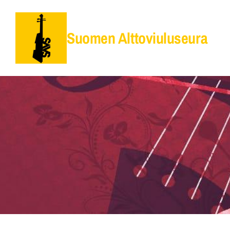
Siirry
sivun
Suomen Alttoviuluseura
sisältöön