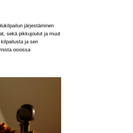
lukilpailun järjestäminen
t, sekä pikkujoulut ja muut
ilpailusta ja sen
umista osiossa