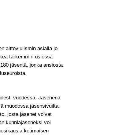
 alttoviulismin asialla jo
lukea tarkemmin osiossa
 180 jäsentä, jonka ansiosta
luseuroista.
ahdesti vuodessa. Jäsenenä
sä muodossa jäsensivuilta.
o, josta jäsenet voivat
an kunniajäseneksi voi
uosikausia kotimaisen