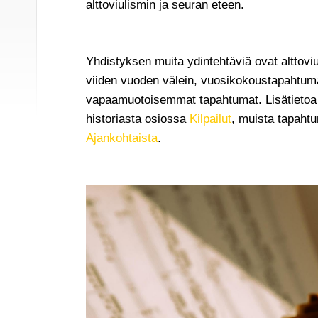
alttoviulismin ja seuran eteen.
Yhdistyksen muita ydintehtäviä ovat alttoviu
viiden vuoden välein, vuosikokoustapahtuma
vapaamuotoisemmat tapahtumat. Lisätietoa k
historiasta osiossa
Kilpailut
, muista tapaht
Ajankohtaista
.