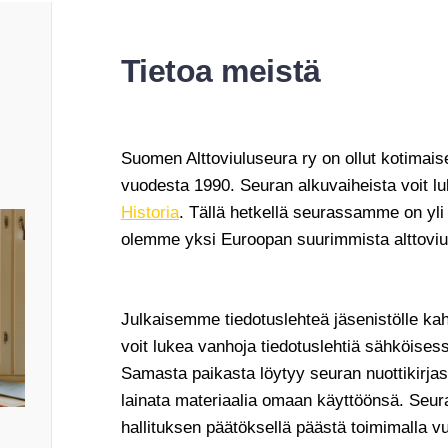
Tietoa meistä
Suomen Alttoviuluseura ry on ollut kotimaisen
vuodesta 1990. Seuran alkuvaiheista voit 
Historia
. Tällä hetkellä seurassamme on yli
olemme yksi Euroopan suurimmista alttoviu
Julkaisemme tiedotuslehteä jäsenistölle k
voit lukea vanhoja tiedotuslehtiä sähköises
Samasta paikasta löytyy seuran nuottikirjast
lainata materiaalia omaan käyttöönsä. Seur
hallituksen päätöksellä päästä toimimalla v