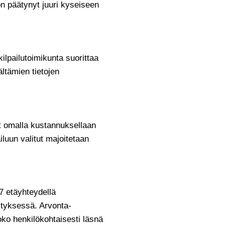
a on päätynyt juuri kyseiseen
kilpailutoimikunta suorittaa
ältämien tietojen
at omalla kustannuksellaan
ailuun valitut majoitetaan
27 etäyhteydellä
tyksessä. Arvonta-
joko henkilökohtaisesti läsnä