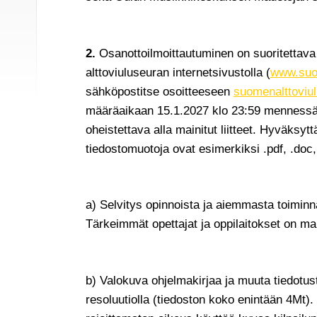
2.
Osanottoilmoittautuminen on suoritettav
alttoviuluseuran internetsivustolla (
www.suom
sähköpostitse osoitteeseen
suomenalttovi
määräaikaan 15.1.2027 klo 23:59 mennessä.
oheistettava alla mainitut liitteet. Hyväksyttä
tiedostomuotoja ovat esimerkiksi .pdf, .doc, .r
a) Selvitys opinnoista ja aiemmasta toiminnas
Tärkeimmät opettajat ja oppilaitokset on mai
b) Valokuva ohjelmakirjaa ja muuta tiedotust
resoluutiolla (tiedoston koko enintään 4Mt). K