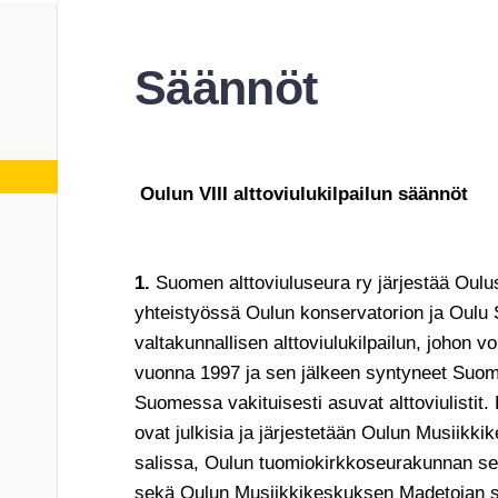
Säännöt
Oulun VIII alttoviulukilpailun säännöt
1.
Suomen alttoviuluseura ry järjestää Oulu
yhteistyössä Oulun konservatorion ja Oulu 
valtakunnallisen alttoviulukilpailun, johon vo
vuonna 1997 ja sen jälkeen syntyneet Suom
Suomessa vakituisesti asuvat alttoviulistit.
ovat julkisia ja järjestetään Oulun Musiikk
salissa, Oulun tuomiokirkkoseurakunnan s
sekä Oulun Musiikkikeskuksen Madetojan s