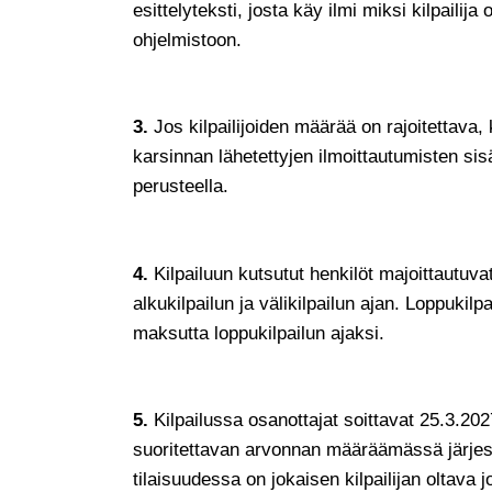
esittelyteksti, josta käy ilmi miksi kilpailij
ohjelmistoon.
3.
Jos kilpailijoiden määrää on rajoitettava, 
karsinnan lähetettyjen ilmoittautumisten sis
perusteella.
4.
Kilpailuun kutsutut henkilöt majoittautuv
alkukilpailun ja välikilpailun ajan. Loppukilp
maksutta loppukilpailun ajaksi.
5.
Kilpailussa osanottajat soittavat 25.3.20
suoritettavan arvonnan määräämässä järjes
tilaisuudessa on jokaisen kilpailijan oltava 