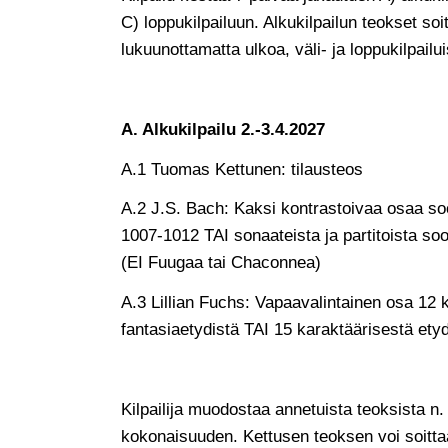
C) loppukilpailuun. Alkukilpailun teokset soi
lukuunottamatta ulkoa, väli- ja loppukilpailu
A. Alkukilpailu 2.-3.4.2027
A.1 Tuomas Kettunen: tilausteos
A.2 J.S. Bach: Kaksi kontrastoivaa osaa so
1007-1012 TAI sonaateista ja partitoista s
(EI Fuugaa tai Chaconnea)
A.3 Lillian Fuchs: Vapaavalintainen osa 12 k
fantasiaetydistä TAI 15 karaktäärisestä ety
Kilpailija muodostaa annetuista teoksista n.
kokonaisuuden. Kettusen teoksen voi soitta