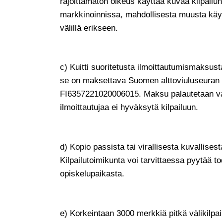
rajoittamaton oikeus käyttää kuvaa kilpailu
markkinoinnissa, mahdollisesta muusta käy
välillä erikseen.
c) Kuitti suoritetusta ilmoittautumismaksus
se on maksettava Suomen alttoviuluseuran
FI6357221020006015. Maksu palautetaan vai
ilmoittautujaa ei hyväksytä kilpailuun.
d) Kopio passista tai virallisesta kuvallisest
Kilpailutoimikunta voi tarvittaessa pyytää to
opiskelupaikasta.
e) Korkeintaan 3000 merkkiä pitkä välikilpa