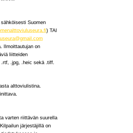
a sähköisesti Suomen
enalttoviuluseura.fi
) TAI
uluseura@gmail.com
 Ilmoittautujan on
viä liitteiden
tf, .jpg, .heic sekä .tiff.
ta alttoviulistina.
nittava.
a varten riittävän suurella
ilpailun järjestäjillä on