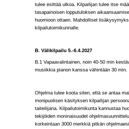
tulee esittää ulkoa. Kilpailijan tulee itse mä
tasapainoisen lopputuloksen aikaansaamise
huomioon ottaen. Mahdolliset lisäkysymykse
kilpailutoimikunnalle.
B. Välikilpailu 5.-6.4.2027
B.1 Vapaavalintainen, noin 40-50 min kestäv
musiikkia pianon kanssa vähintään 30 min.
Ohjelma tulee koota siten, että se antaa m
monipuolisen käsityksen kilpailijan persoo
taiteilijana. Kilpailutoimikunta kannustaa h
tekijöiden moninaisuudet ohjelmasuunnitteluss
korkeintaan 3000 merkkiä pitkän ohjelmaesitt