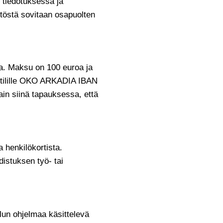
n tiedotuksessa ja
töstä sovitaan osapuolten
ta. Maksu on 100 euroa ja
 tilille OKO ARKADIA IBAN
n siinä tapauksessa, että
a henkilökortista.
distuksen työ- tai
ilun ohjelmaa käsittelevä