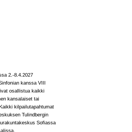
ssa 2.-8.4.2027
Sinfonian kanssa VIII
ivat osallistua kaikki
en kansalaiset tai
 Kaikki kilpailutapahtumat
ikeskuksen Tulindbergin
eurakuntakeskus Sofiassa
alissa.