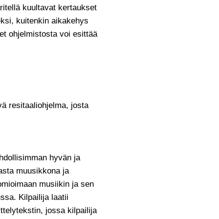
äritellä kuultavat kertaukset
ksi, kuitenkin aikakehys
t ohjelmistosta voi esittää
ä resitaaliohjelma, josta
ahdollisimman hyvän ja
nasta muusikkona ja
uomioimaan musiikin ja sen
a. Kilpailija laatii
elytekstin, jossa kilpailija