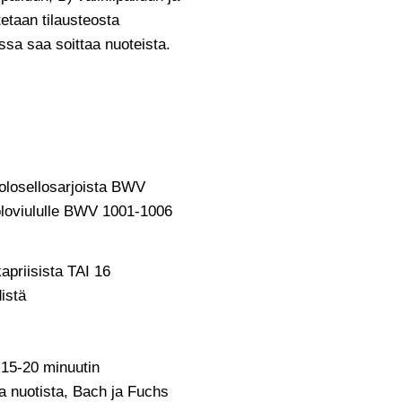
tetaan tilausteosta
issa saa soittaa nuoteista.
olosellosarjoista BWV
ooloviululle BWV 1001-1006
apriisista TAI 16
distä
 15-20 minuutin
a nuotista, Bach ja Fuchs