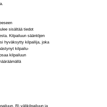
a.
teeseen
tulee sisältää tiedot
sta. Kilpailuun sääntöjen
i hyväksytty kilpailija, joka
ästynyt kilpailu-
osaa kilpailuun
 määräämällä
pailuun, B) välikilpailuun ja