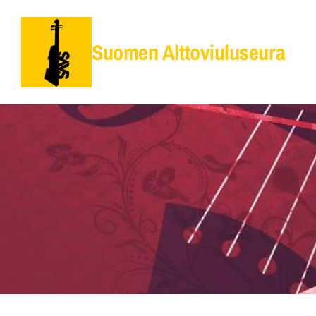
Siirry
sivun
Suomen Alttoviuluseura
sisältöön