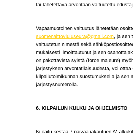
tai lähetettävä arvontaan valtuutettu edustaj
Vapaamuotoinen valtuutus lähetetään osoit
suomenalttoviuluseura@gmail.com
, ja sen 
valtuutetun nimestä sekä sähköpostiosoittee
mukaisesti ilmoittautunut ja sen osanottajaks
on pakottavista syistä (force majeure) myöh
järjestyksen arvontatilaisuudesta, voi ottaa 
kilpailutoimikunnan suostumuksella ja sen
järjestysnumerolla.
6. KILPAILUN KULKU JA OHJELMISTO
Kilpailu kestää 7 päivää jakautuen A) alkukil