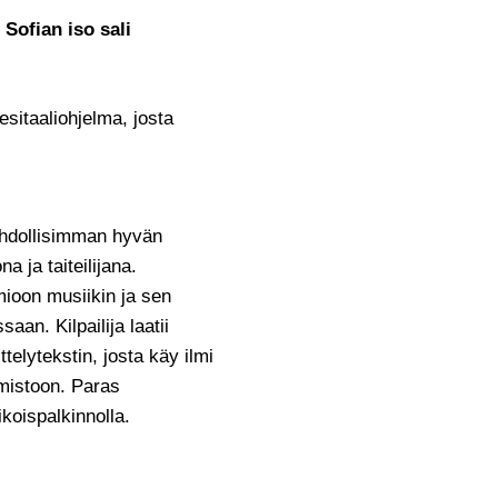
 Sofian iso sali
sitaaliohjelma, josta
ahdollisimman hyvän
 ja taiteilijana.
ioon musiikin ja sen
aan. Kilpailija laatii
elytekstin, josta käy ilmi
lmistoon. Paras
ikoispalkinnolla.