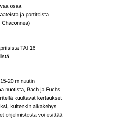
ivaa osaa
teista ja partitoista
ai Chaconnea)
priisista TAI 16
distä
 15-20 minuutin
a nuotista, Bach ja Fuchs
äritellä kuultavat kertaukset
ksi, kuitenkin aikakehys
t ohjelmistosta voi esittää