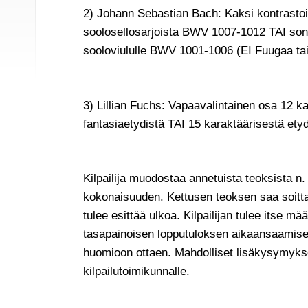
2) Johann Sebastian Bach: Kaksi kontrasto
soolosellosarjoista BWV 1007-1012 TAI sonaa
sooloviululle BWV 1001-1006 (EI Fuugaa t
3) Lillian Fuchs: Vapaavalintainen osa 12 ka
fantasiaetydistä TAI 15 karaktäärisestä ety
Kilpailija muodostaa annetuista teoksista n.
kokonaisuuden. Kettusen teoksen saa soitta
tulee esittää ulkoa. Kilpailijan tulee itse mä
tasapainoisen lopputuloksen aikaansaamise
huomioon ottaen. Mahdolliset lisäkysymykse
kilpailutoimikunnalle.