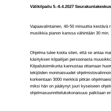
Välikilpailu 5.-6.4.2027 Seurakuntakeskus
Vapaavalintainen, 40-50 minuuttia kestävä re
musiikkia pianon kanssa vähintään 30 min.
Ohjelma tulee koota siten, että se antaa m
käsityksen kilpailijan persoonasta muusikkona
Kilpailutoimikunta kannustaa ottamaan huom
tekijöiden moninaisuudet ohjelmistovalinnoiss
korkeintaan 3000 merkkiä pitkän ohjelmaesitt
miksi hän on päätynyt juuri kyseiseen ohje
ohjelmasuunnittelukokonaisuus palkitaan er