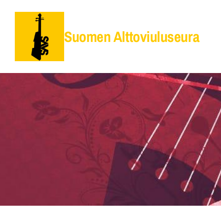
Siirry
sivun
Suomen Alttoviuluseura
sisältöön