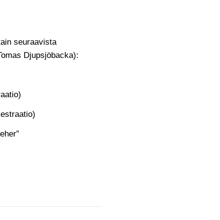
ain seuraavista
. Tomas Djupsjöbacka):
aatio)
estraatio)
eher”