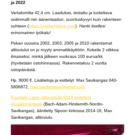
ja 2022
Vartalomitta 42,4 cm. Laadukas, testattu ja luotettava
soitinmalli niin äänenlaadun, suorituskyvyn kuin rakenteen
suhteen (
https://pekkamlaine.com
).
Hanki itsellesi
erinomainen työkalu!
Pekan vuosina 2002, 2003, 2005 ja 2010 rakentamat
alttoviulut on jo myyty ammattikäyttöön. Kokeile 2 viikkoa
ilmaiseksi, minkä jälkeen vuokraus 100 euroa/kk
(hyvitetään ostohinnassa). Rakennetakuu 2 vuotta
ostopäivästä.
Hp. 9000 €. Lisätietoja ja esittelyt: Max Savikangas 040-
5806872,
max.savikangas@gmail.com
.
Kuuntele Laine-alttoviululla 2013 soitettuja
musiikkinäytteitä
(Bach-Adam-Hindemith-Nordin-
Savikangas), äänitetty Sipoon kirkossa 2014-16, Max
Savikangas, alttoviulu.