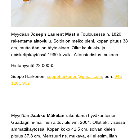
Myydään
Joseph Laurent Mastin
Toulousessa n. 1820
rakentama alttoviulu. Soitin on melko pieni, kopan pituus 38
cm, mutta ääni on täyteläinen. Ollut koululais- ja
opiskelijakäytössä 1960-luvulla. Aitoustodistus mukana.
Hintapyyntö 22 000 €.
Seppo Härkönen,
seppoharkonen@gmail.com
, puh.
045
1281 902
Myydään
Jaakko Mäkelän
rakentama hyväkuntoinen
Guadagnini-mallinen alttoviulu vm. 2004. Ollut aktiivisessa
ammattikäytössä. Kopan koko 41,5 cm, soivan kielen
pituus 37,3 cm. Mensuuri ns. mukava, eli ei esim. liian