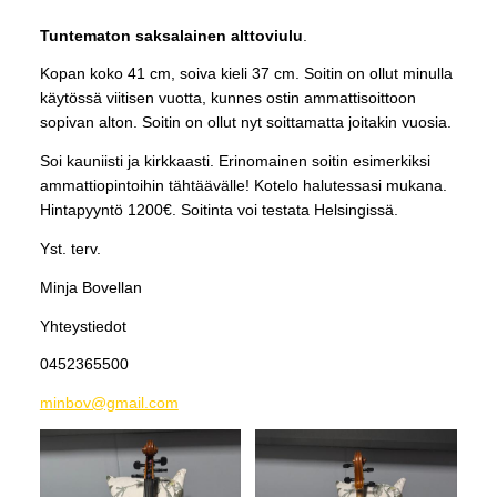
Tuntematon saksalainen alttoviulu
.
Kopan koko 41 cm, soiva kieli 37 cm. Soitin on ollut minulla
käytössä viitisen vuotta, kunnes ostin ammattisoittoon
sopivan alton. Soitin on ollut nyt soittamatta joitakin vuosia.
Soi kauniisti ja kirkkaasti. Erinomainen soitin esimerkiksi
ammattiopintoihin tähtäävälle! Kotelo halutessasi mukana.
Hintapyyntö 1200€. Soitinta voi testata Helsingissä.
Yst. terv.
Minja Bovellan
Yhteystiedot
0452365500
minbov@gmail.com