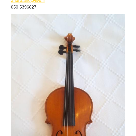
andre.aho@live.fi
050 5396827