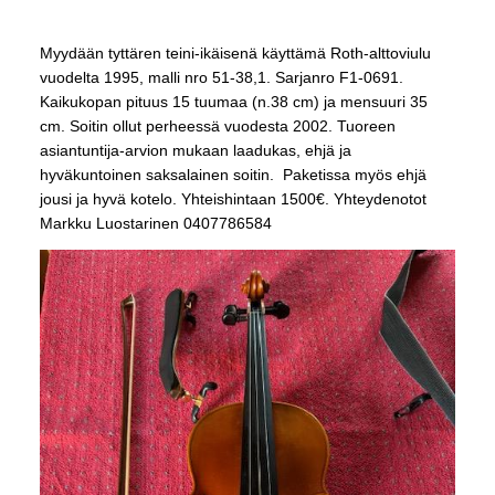
Myydään tyttären teini-ikäisenä käyttämä Roth-alttoviulu
vuodelta 1995, malli nro 51-38,1. Sarjanro F1-0691.
Kaikukopan pituus 15 tuumaa (n.38 cm) ja mensuuri 35
cm. Soitin ollut perheessä vuodesta 2002. Tuoreen
asiantuntija-arvion mukaan laadukas, ehjä ja
hyväkuntoinen saksalainen soitin. Paketissa myös ehjä
jousi ja hyvä kotelo. Yhteishintaan 1500€. Yhteydenotot
Markku Luostarinen 0407786584