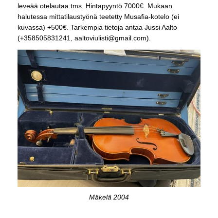
leveää otelautaa tms. Hintapyyntö 7000€. Mukaan
halutessa mittatilaustyönä teetetty Musafia-kotelo (ei
kuvassa) +500€. Tarkempia tietoja antaa Jussi Aalto
(+358505831241, aaltoviulisti@gmail.com).
Mäkelä 2004