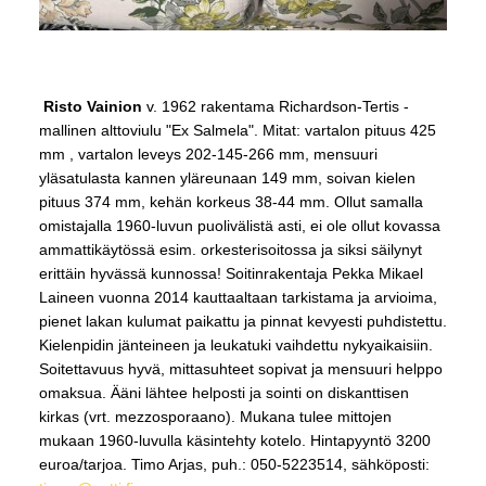
Risto Vainion
v. 1962 rakentama Richardson-Tertis -
mallinen alttoviulu "Ex Salmela". Mitat: vartalon pituus 425
mm , vartalon leveys 202-145-266 mm, mensuuri
yläsatulasta kannen yläreunaan 149 mm, soivan kielen
pituus 374 mm, kehän korkeus 38-44 mm. Ollut samalla
omistajalla 1960-luvun puolivälistä asti, ei ole ollut kovassa
ammattikäytössä esim. orkesterisoitossa ja siksi säilynyt
erittäin hyvässä kunnossa! Soitinrakentaja Pekka Mikael
Laineen vuonna 2014 kauttaaltaan tarkistama ja arvioima,
pienet lakan kulumat paikattu ja pinnat kevyesti puhdistettu.
Kielenpidin jänteineen ja leukatuki vaihdettu nykyaikaisiin.
Soitettavuus hyvä, mittasuhteet sopivat ja mensuuri helppo
omaksua. Ääni lähtee helposti ja sointi on diskanttisen
kirkas (vrt. mezzosporaano). Mukana tulee mittojen
mukaan 1960-luvulla käsintehty kotelo. Hintapyyntö 3200
euroa/tarjoa. Timo Arjas, puh.: 050-5223514, sähköposti: