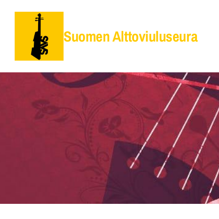
Siirry
sivun
Suomen Alttoviuluseura
sisältöön