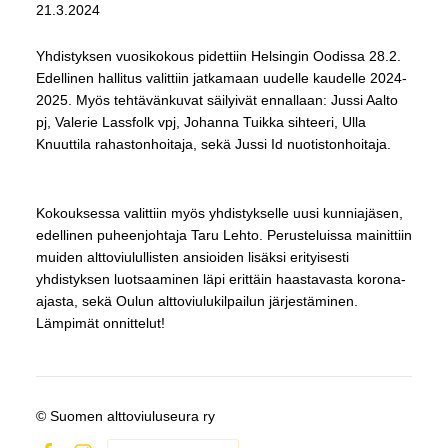
21.3.2024
Yhdistyksen vuosikokous pidettiin Helsingin Oodissa 28.2.
Edellinen hallitus valittiin jatkamaan uudelle kaudelle 2024-
2025. Myös tehtävänkuvat säilyivät ennallaan: Jussi Aalto
pj, Valerie Lassfolk vpj, Johanna Tuikka sihteeri, Ulla
Knuuttila rahastonhoitaja, sekä Jussi Id nuotistonhoitaja.
Kokouksessa valittiin myös yhdistykselle uusi kunniajäsen,
edellinen puheenjohtaja Taru Lehto. Perusteluissa mainittiin
muiden alttoviulullisten ansioiden lisäksi erityisesti
yhdistyksen luotsaaminen läpi erittäin haastavasta korona-
ajasta, sekä Oulun alttoviulukilpailun järjestäminen.
Lämpimät onnittelut!
©
Suomen alttoviuluseura ry