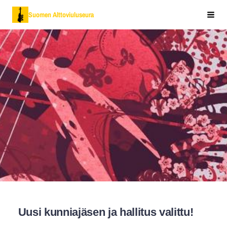
Siirry
Suomen Alttoviuluseura
Vali
sivun
sisältöön
Uusi kunniajäsen ja hallitus valittu!