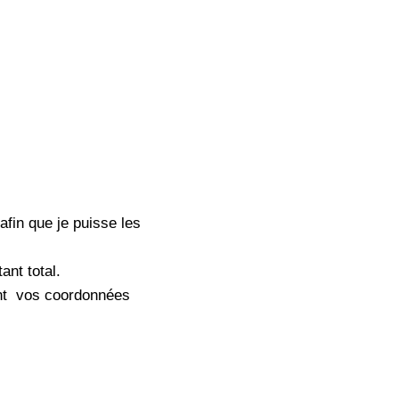
fin que je puisse les
nt total.
ent vos coordonnées