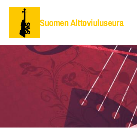
Siirry
sivun
Suomen Alttoviuluseura
sisältöön