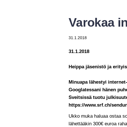
Varokaa in
31.1.2018
31.1.2018
Heippa jäsenistö ja erityi
Minuapa lähestyi internet-
Googlatessani hänen puhel
Sveitsissä tuotu julkisuu
https://www.srf.ch/sendu
Ukko muka haluaa ostaa soit
lähettääkin 300€ euroa rahaa