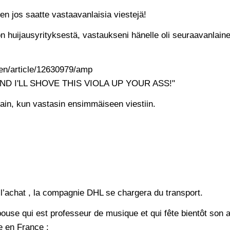
en jos saatte vastaavanlaisia viestejä!
n huijausyrityksestä, vastaukseni hänelle oli seuraavanlaine
en/article/12630979/amp
D I'LL SHOVE THIS VIOLA UP YOUR ASS!"
sain, kun vastasin ensimmäiseen viestiin.
 l’achat , la compagnie DHL se chargera du transport.
pouse qui est professeur de musique et qui fête bientôt son 
 en France :