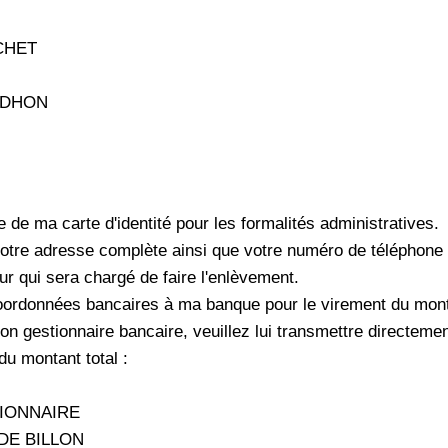
CHET
UDHON
ie de ma carte d'identité pour les formalités administratives.
tre adresse complète ainsi que votre numéro de téléphone a
r qui sera chargé de faire l'enlèvement.
oordonnées bancaires à ma banque pour le virement du monta
on gestionnaire bancaire, veuillez lui transmettre directem
du montant total :
AIRE
ILLON