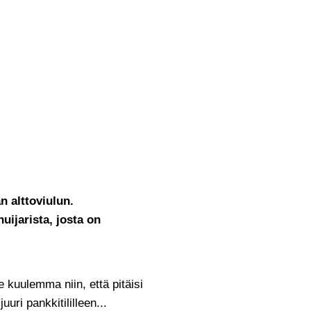
n alttoviulun.
ijarista, josta on
 kuulemma niin, että pitäisi
ri pankkitililleen...