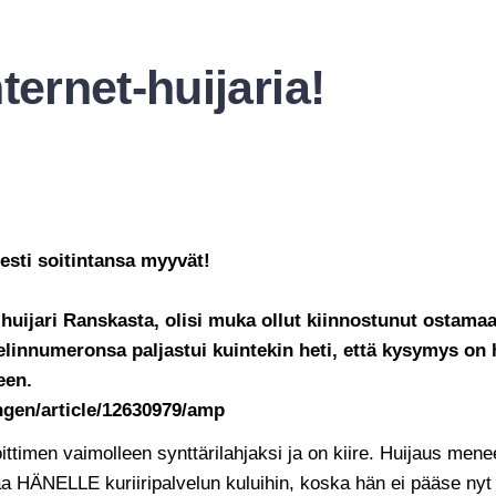
ternet-huijaria!
sesti soitintansa myyvät!
huijari Ranskasta, olisi muka ollut kiinnostunut ostamaa
innumeronsa paljastui kuintekin heti, että kysymys on hu
teen.
ngen/article/12630979/amp
timen vaimolleen synttärilahjaksi ja on kiire. Huijaus menee
 HÄNELLE kuriiripalvelun kuluihin, koska hän ei pääse nyt juu