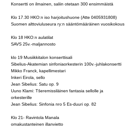
Konsertti on ilmainen, saliin otetaan 300 ensimmäistä
Klo 17.30 HKO:n iso harjoitushuone (Atte 0405931808)
Suomen alttoviuluseura ry:n sääntömääräinen vuosikokous
Klo 18 HKO:n aulatilat
SAVS 25v.-maljannosto
klo 19 Musiikkitalon konserttisali
Sibelius-Akatemian sinfoniaorkesterin 100v.-juhlakonsertti
Mikko Franck, kapellimestari
Inkeri Eirola, sello
Jean Sibelius: Satu op. 9
Uuno Klami: Tšeremissiläinen fantasia sellolle ja
orkesterille
Jean Sibelius: Sinfonia nro 5 Es-duuri op. 82
Klo 21- Ravintola Manala
omakustanteinen illanvietto