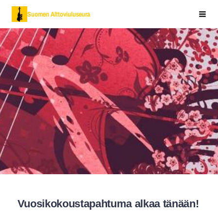
Siirry
Suomen Alttoviuluseura
Vali
sivun
sisältöön
Vuosikokoustapahtuma alkaa tänään!