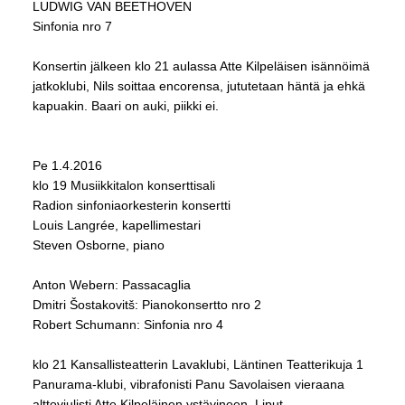
LUDWIG VAN BEETHOVEN
Sinfonia nro 7
Konsertin jälkeen klo 21 aulassa Atte Kilpeläisen isännöimä
jatkoklubi, Nils soittaa encorensa, jututetaan häntä ja ehkä
kapuakin. Baari on auki, piikki ei.
Pe 1.4.2016
klo 19 Musiikkitalon konserttisali
Radion sinfoniaorkesterin konsertti
Louis Langrée, kapellimestari
Steven Osborne, piano
Anton Webern: Passacaglia
Dmitri Šostakovitš: Pianokonsertto nro 2
Robert Schumann: Sinfonia nro 4
klo 21 Kansallisteatterin Lavaklubi, Läntinen Teatterikuja 1
Panurama-klubi, vibrafonisti Panu Savolaisen vieraana
alttoviulisti Atte Kilpeläinen ystävineen. Liput