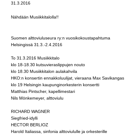
31.3.2016
Nähdään Musiikkitalolla!!
Suomen alttoviuluseura ry:n vuosikokoustapahtuma
Helsingissä 31.3.-2.4.2016
To 31.3.2016 Musiikkitalo
klo 18-18.30 kutsuvieraslippujen nouto
klo 18.30 Musiikkitalon aulakahvila
HKO:n konsertin ennakkoluulijat, vieraana Max Savikangas
klo 19 Helsingin kaupunginorkesterin konsertti
Matthias Pintscher, kapellimestari
Nils Mönkemeyer, alttoviulu
RICHARD WAGNER
Siegfried-idylli
HECTOR BERLIOZ
Harold Italiassa, sinfonia alttoviululle ja orkesterille