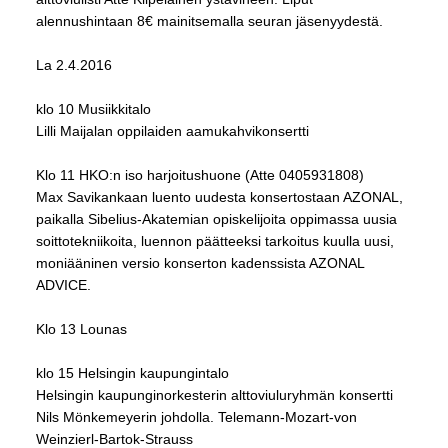
alennushintaan 8€ mainitsemalla seuran jäsenyydestä.
La 2.4.2016
klo 10 Musiikkitalo
Lilli Maijalan oppilaiden aamukahvikonsertti
Klo 11 HKO:n iso harjoitushuone (Atte 0405931808)
Max Savikankaan luento uudesta konsertostaan AZONAL,
paikalla Sibelius-Akatemian opiskelijoita oppimassa uusia
soittotekniikoita, luennon päätteeksi tarkoitus kuulla uusi,
moniääninen versio konserton kadenssista AZONAL
ADVICE.
Klo 13 Lounas
klo 15 Helsingin kaupungintalo
Helsingin kaupunginorkesterin alttoviuluryhmän konsertti
Nils Mönkemeyerin johdolla. Telemann-Mozart-von
Weinzierl-Bartok-Strauss